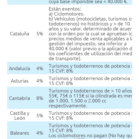
cuya base imponible sea < 40.000 €.
Están exentos:
a) Ciclomotores.
b) Vehículos (motocicletas, turismos o
todoterrenos) no históricos y > de 10
años y su valor, determinado de acuerdo
Cataluña
5%
con la orden por la cual se aprueban los
precios medios de venta aplicables a la
gestión del impuesto, sea inferior a
40.000 € (valor previo a la aplicación de
los coeficientes de utilización del medio
de transporte).
Turismos y todoterrenos de potencia >
Andalucía
4%
15 CVf: 8%
Turismos y todoterrenos de potencia >
Asturias
4%
15 CVf: 8%
Turismos y todoterrenos de > 10 años:
55€, 75€ o 115€ si la cilindrada es menor
Cantabria
8%
de 1.000, 1.500 o 2.000 cc
respectivamente.
Castilla y
Turismos y todoterrenos de potencia >
5%
León
15 CVf: 8%
Turismos y todoterrenos de potencia >
15 CVf: 8%
Baleares
4%
Los ciclomotores no pagan (No hay que