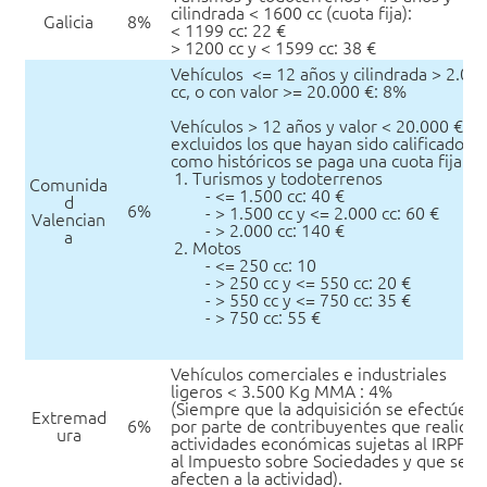
cilindrada < 1600 cc (cuota fija):
Galicia
8%
< 1199 cc: 22 €
> 1200 cc y < 1599 cc: 38 €
Vehículos <= 12 años y cilindrada > 2.00
cc, o con valor >= 20.000 €: 8%
Vehículos > 12 años y valor < 20.000 €,
excluidos los que hayan sido calificados
como históricos se paga una cuota fija:
Turismos y todoterrenos
Comunida
- <= 1.500 cc: 40 €
d
6%
- > 1.500 cc y <= 2.000 cc: 60 €
Valencian
- > 2.000 cc: 140 €
a
Motos
- <= 250 cc: 10
- > 250 cc y <= 550 cc: 20 €
- > 550 cc y <= 750 cc: 35 €
- > 750 cc: 55 €
Vehículos comerciales e industriales
ligeros < 3.500 Kg MMA : 4%
(Siempre que la adquisición se efectúe
Extremad
6%
por parte de contribuyentes que realicen
ura
actividades económicas sujetas al IRPF o
al Impuesto sobre Sociedades y que se
afecten a la actividad).