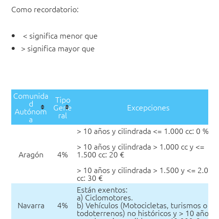
Como recordatorio:
< significa menor que
> significa mayor que
Comunida
Tipo
d
Gene
Excepciones
Autónom
ral
a
> 10 años y cilindrada <= 1.000 cc: 0 %
> 10 años y cilindrada > 1.000 cc y <=
Aragón
4%
1.500 cc: 20 €
> 10 años y cilindrada > 1.500 y <= 2.000
cc: 30 €
Están exentos:
a) Ciclomotores.
Navarra
4%
b) Vehículos (Motocicletas, turismos o
todoterrenos) no históricos y > 10 años y